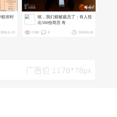
季航班时
唉，我们都被裁员了：有人投
出500份简历 有
2018-11-23
17385
0
2019-03-18