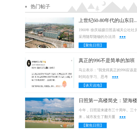
热门帖子
上世纪60-80年代的山东日照(来源 
1960年 徐庆福摄日照县城关公社社
采用随犁随锄的办法消
●●●
【聚焦日照】
真正的996不是简单的加班
马云表示：“我觉得真正的996应该
时间在学习、思考
●●●
【谈天说地】
今年，日照迎来建市三十周年。三
来，城市发生了翻天覆
●●●
【聚焦日照】