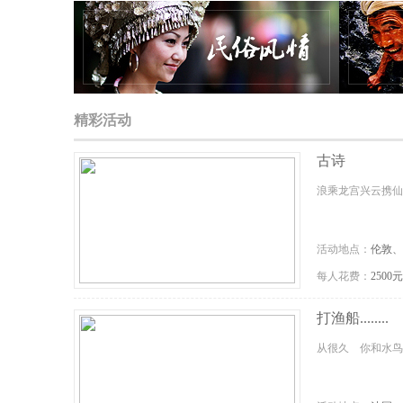
精彩活动
民俗风情
古诗
浪乘龙宫兴云携
活动地点：
伦敦、
每人花费：
2500
打渔船........
从很久 你和水