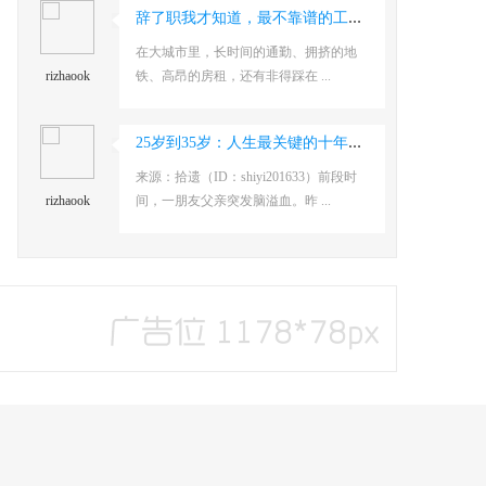
辞了职我才知道，最不靠谱的工作就是自由职
在大城市里，长时间的通勤、拥挤的地
rizhaook
铁、高昂的房租，还有非得踩在 ...
25岁到35岁：人生最关键的十年，你必须做好
来源：拾遗（ID：shiyi201633）前段时
rizhaook
间，一朋友父亲突发脑溢血。昨 ...
30年后，高层住宅变“难转手”？专家直言：
30年后，高层住宅变“难转手”？专家直
rizhaook
言：可能沦为“穷人专属” ...
频繁跳槽的人，一般都有这5种习惯，不改变
俗话说:跳槽一次，穷三年！尤其是在一
rizhaook
线城市打拼的人们，因为衣食住 ...