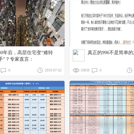
30年后，高层住宅变“难转
真正的996不是简单
手”？专家直言：
0
2019-07-02
19858
0