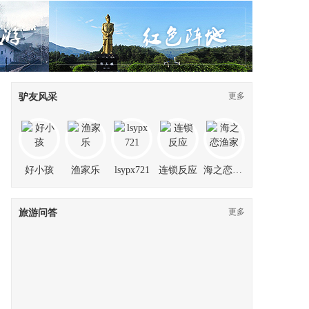
更多
驴友风采
红色阵地
好小孩
渔家乐
lsypx721
连锁反应
海之恋渔家
更多
旅游问答
“一点破事就发朋友圈的人，没见过世面”
​来源：简易心理学（ID: xinli01）作者：
rizhaook
杜言心你眼里微不足 ...