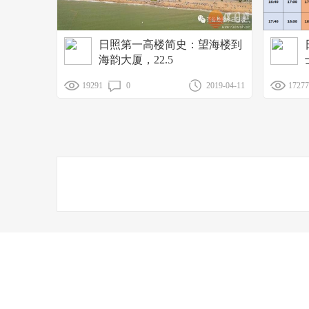
日照第一高楼简史：望海楼到
海韵大厦，22.5
19291
0
2019-04-11
17277