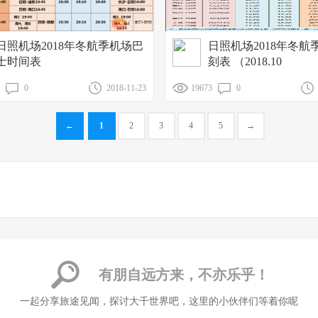
日照机场2018年冬航季机场巴
日照机场2018年冬航
士时间表
刻表 （2018.10
0
2018-11-23
19673
0
←
1
2
3
4
5
→
有朋自远方来，不亦乐乎！
一起分享旅途见闻，探讨大千世界吧，这里的小伙伴们等着你呢