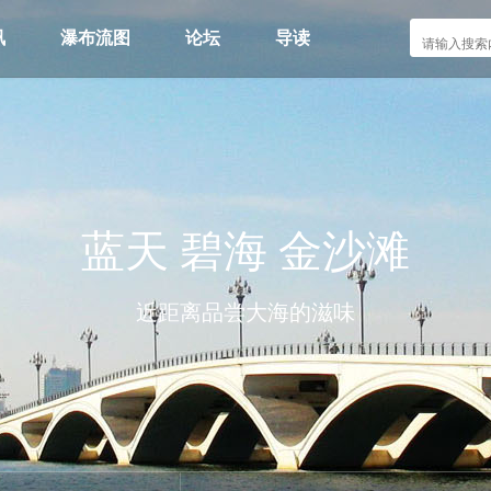
讯
瀑布流图
论坛
导读
群组
动态
淘帖
日志
记录
排行榜
蓝天 碧海 金沙滩
近距离品尝大海的滋味