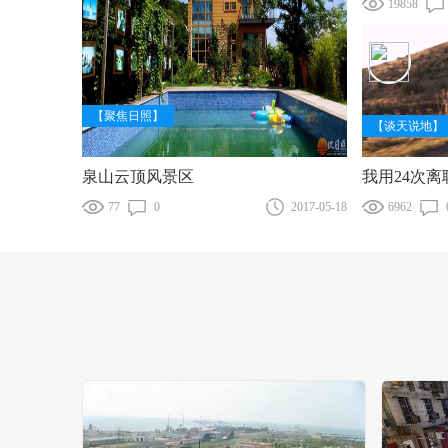
19858
【聚焦日照】
【谈天说地】
泉山云顶风景区
77
0
2017-05-18
6962