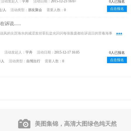
活动发起人：
宇舟
活动日期：
2015-12-23 16:07
0人已报名
点击报名
元/人
活动类型：
朋友聚会
需要人数：
0
说......
诉说风的尖厉海水的咸涩发丝零乱盐光闪闪每张脸庞都在诉说日的苦毒海事
●●●
活动发起人：
宇舟
活动日期：
2015-12-17 16:05
0人已报名
点击报名
元/人
活动类型：
自驾出行
需要人数：
0
美图集锦，高清大图绿色纯天然