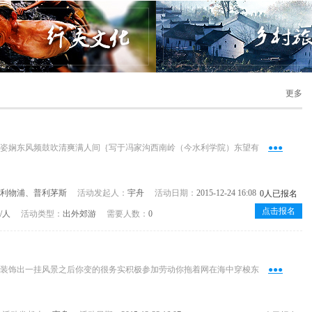
更多
纤夫文化
乡村旅游
仙姿娴东风频鼓吹清爽满人间｛写于冯家沟西南岭（今水利学院）东望有
●●●
利物浦、普利茅斯
活动发起人：
宇舟
活动日期：
2015-12-24 16:08
0人已报名
点击报名
元/人
活动类型：
出外郊游
需要人数：
0
鸟装饰出一挂风景之后你变的很务实积极参加劳动你拖着网在海中穿梭东
●●●