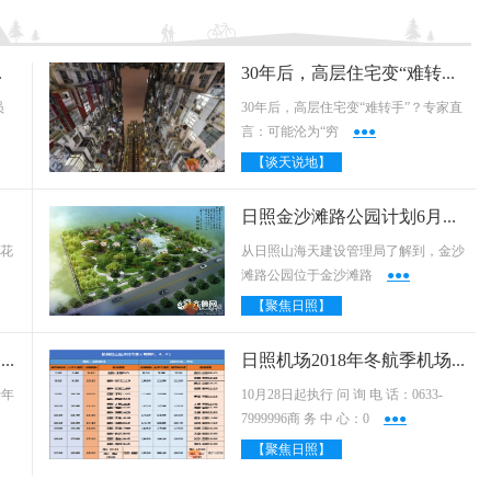
历史领域
30年后，高层住宅变“难转手”？专家直言：
员
30年后，高层住宅变“难转手”？专家直
言：可能沦为“穷
●●●
【谈天说地】
日照金沙滩路公园计划6月份建成并开园
是花
从日照山海天建设管理局了解到，金沙
滩路公园位于金沙滩路
●●●
【聚焦日照】
日照第一高楼简史：望海楼到海韵大厦，22.5
日照机场2018年冬航季机场巴士时间表
十年
10月28日起执行 问 询 电 话：0633-
7999996商 务 中 心：0
●●●
【聚焦日照】