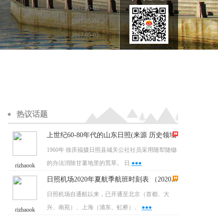
2017-05-05
2017-05-04
2017-05-03
热议话题
上世纪60-80年代的山东日照(来源 历史领域
1960年 徐庆福摄日照县城关公社社员采用随犁随锄
的办法消除甘薯地里的荒草。 日
●●●
rizhaook
日照机场2020年夏航季航班时刻表 （2020.7.
日照机场自通航以来，已开通至北京（首都、大
兴、南苑）、上海（浦东、虹桥）、
●●●
rizhaook